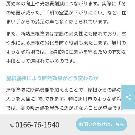
房効率の向上や光熱費削減につながります。実際に「冬
の結露が減った」「朝の室温が下がりにくい」など、住
まい手からの満足の声も多く寄せられています。
また、断熱屋根塗装は塗膜の耐久性にも優れており、雪
や氷による屋根の劣化を防ぐ役割も果たします。旭川の
ような寒冷地では、長期的に住まいを守るための有効な
手段として選ばれているのです。
屋根塗装により断熱効果がどう変わるか
屋根塗装に断熱機能を加えることで、屋根からの熱の出
入りを大幅に抑制できます。特に旭川市のような寒冷地
では、冬の暖房熱を屋外に逃がさないことが重要です。
断熱塗料は、屋根表面に特殊な層を形成し、熱伝導を低
0166-76-1540
お問い合わせはこちら
減させます。