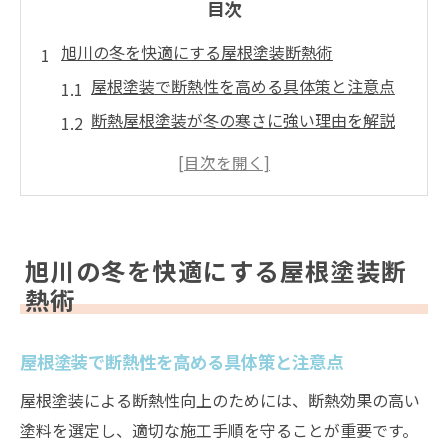
目次
旭川の冬を快適にする屋根塗装断熱術
屋根塗装で断熱性を高める具体策と注意点
断熱屋根塗装が冬の寒さに強い理由を解説
屋根塗装選びで断熱効果を最大化するコツ
旭川の気候に合う屋根塗装断熱材の特徴と
は
屋根塗装と断熱施工で快適な住まいを実現
旭川の冬を快適にする屋根塗装断
屋根塗装で実現する旭川市の省エネ生活
熱術
屋根塗装による断熱効果が省エネに直結
屋根塗装で光熱費を抑える断熱のポイント
屋根塗装で断熱性を高める具体策と注意点
旭川市の省エネ住宅に最適な屋根塗装法
屋根塗装による断熱性向上のためには、断熱効果の高い
屋根塗装断熱で冬の暖房効率アップ実感
塗料を選定し、適切な施工手順を守ることが重要です。