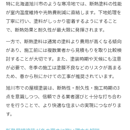
断熱屋根塗装で快適な省エネ生活の実現
特に北海道旭川市のような寒冷地では、断熱塗料の性能
が室内温度維持や光熱費削減に直結します。下地処理を
断熱を強化した屋根塗装が選ばれる理由
丁寧に行い、塗料がしっかり密着するようにすること
断熱屋根塗装が旭川で支持される背景
で、断熱効果と耐久性が最大限に発揮されます。
屋根塗装で断熱性を強化するメリットとは
一方で、断熱塗料は通常の塗料より費用が高くなる傾向
屋根塗装断熱が住宅の快適性に与える影響
があり、施工前には複数業者から見積もりを取り比較検
冬の冷え対策に屋根塗装が重要視される訳
討することが大切です。また、塗装時期や天候にも注意
断熱屋根塗装の長期的な省エネ効果を解説
が必要で、冬季の施工は塗膜不良などのリスクが高まる
冬の寒さ対策なら屋根塗装の断熱が鍵
ため、春から秋にかけての工事が推奨されています。
屋根塗装断熱が冬の寒さ対策に有効な理由
旭川市での屋根塗装は、断熱性・耐久性・施工時期の3
屋根塗装で寒冷地の断熱対策を万全にする
点を意識しつつ、信頼できる業者選びと十分な打ち合わ
断熱強化の屋根塗装で快適な冬を実現する
せを行うことで、より快適な住まいの実現につながりま
屋根塗装断熱と他の寒さ対策との違いを解
す。
説
旭川の寒さに強い屋根塗装断熱のポイント