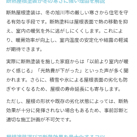
断熱屋根塗装が冬の寒さに強い理由を解説
屋根塗装による断熱性向上の実践ポイント
断熱屋根塗装は、冬の旭川市の厳しい寒さから住宅を守
屋根塗装断熱で重視すべき施工ポイント
る有効な手段です。断熱塗料は屋根表面で熱の移動を抑
え、室内の暖気を外に逃がしにくくします。これによ
断熱効果を高める屋根塗装の選び方の秘訣
り、暖房効率が向上し、室内温度の安定化や結露の軽減
屋根塗装断熱材の性能と選定時の注意点
が期待できます。
屋根塗装で断熱性を持続させるメンテ法
実際に断熱塗装を施した家庭からは「以前より室内が暖
屋根塗装断熱の効果を引き出す施工手順
かく感じる」「光熱費が下がった」といった声が多く聞
旭川で求める断熱屋根塗装の効果とは
かれます。さらに、積雪や氷による屋根表面の劣化も防
断熱屋根塗装が旭川で高評価な理由を紹介
ぎやすくなるため、屋根の寿命延長にも寄与します。
屋根塗装により断熱効果がどう変わるか
ただし、屋根の形状や既存の劣化状態によっては、断熱
屋根塗装断熱で暮らしが快適になる仕組み
効果が十分に発揮されない場合もあるため、事前診断と
旭川の住まいに合う屋根塗装断熱の条件
適切な施工計画が不可欠です。
屋根塗装断熱の効果を実感するポイント
屋根塗装選びで断熱効果を最大化するコツ